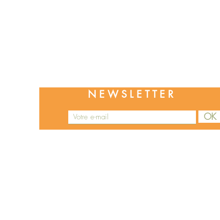
+33 6 67 26 63 09
contact@maisondehesa.com
NEWSLETTER
OK
https://www.maisondehesa.com/product-page/sashimi-de-sardines-fumage-à-la-japonaise