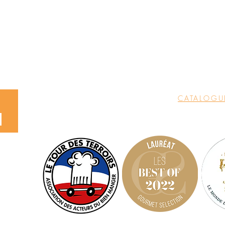
NOTRE HISTOIRE
LES CHARC
NOTRE PHILOSOPHIE
LES CHARC
LES CHEFS
L' EPICERI
CONSEILS & RECETTES
PRESSE
CATALOGU