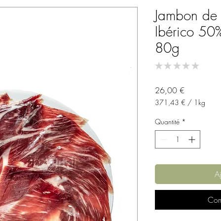
Jambon de
Ibérico 50
80g
★
★
★
★
★
0
Prix
26,00 €
371,43 €
/
1kg
371,43 €
pour
Quantité
*
1
Kilogramme
Aj
Com