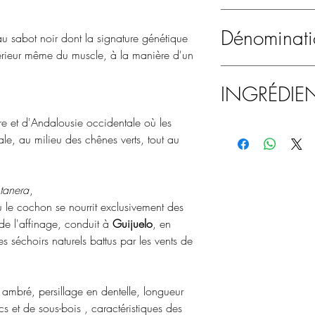
depuis des siècles pour
Energie: 1 512,94 kJ
Aucune ventilation forc
Matières grasses: 27,
Dénominati
 sabot noir dont la signature génétique
pièces sélectionnées 
dont saturés: 10,63 g
intérieur même du muscle, à la manière d'un
largement la durée min
Glucides: 0,54 g
Jamón de cebo de cam
charges de l'appellatio
dont sucres: 0,39 g
cortado a mano, 80 g
INGRÉDIE
Ingrédients :
Porc de ra
Protéines: 29,30 g
( pour le "sans additif,
Sel: 4,80 g
gamme de jambons de 
e et d'Andalousie occidentale où les
Jambon de porc Ibéri
Allergènes :
Aucun.
tale, au milieu des chênes verts, tout au
sucre, correcteur d'acid
Origine:
Espagne
250).
Plus
d'info: https://www.
tanera
,
patanegra
 le cochon se nourrit exclusivement des
de l'affinage, conduit à
Guijuelo
, en
séchoirs naturels battus par les vents de
ambré, persillage en dentelle, longueur
s et de sous-bois , caractéristiques des