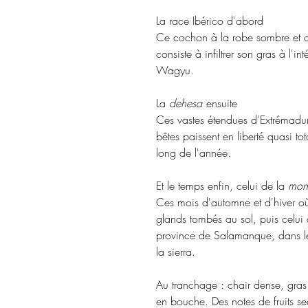
La race Ibérico d'abord
Ce cochon à la robe sombre et au
consiste à infiltrer son gras à l'
Wagyu.
La
dehesa
ensuite
Ces vastes étendues d'Extrémadur
bêtes paissent en liberté quasi to
long de l'année.
Et le temps enfin, celui de la
mon
Ces mois d'automne et d'hiver où
glands tombés au sol, puis celui 
province de Salamanque, dans les 
la sierra.
Au tranchage : chair dense, gras 
en bouche. Des notes de fruits sec