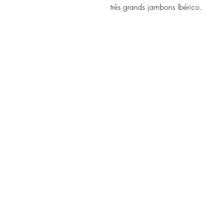
très grands jambons Ibérico.
CONTACTEZ-NOUS !