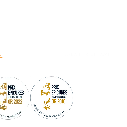
MON COMPTE
UTERIES DE MER
LIVRAISON
UTERIES DE TERRE
CGV
E FINE
MENTIONS LÉGALES
PARRAINER UN AMI
E