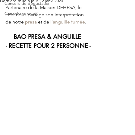
Dernière mise à jour :
2 janv. 2023
Conseils de dégustation
Partenaire de la Maison DEHESA, le 
Connaissez-vous?
chef nous partage son interprétation 
de notre 
presa 
et de 
l'anguille fumée
.
BAO PRESA & ANGUILLE 
- RECETTE POUR 2 PERSONNE -