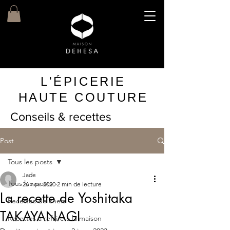
L'ÉPICERIE
HAUTE COUTURE
Conseils & recettes
Post
Tous les posts
Jade
Tous les posts
26 nov. 2020
2 min de lecture
La recette de Yoshitaka
Recettes de chefs
TAKAYANAGI
Recettes à refaire à la maison