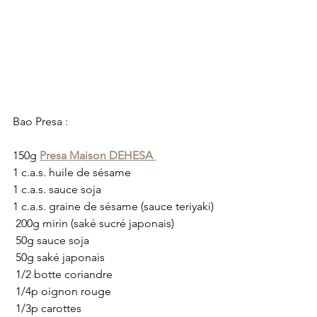
Bao Presa :
150g 
Presa Maison DEHESA 
1 c.a.s. huile de sésame
1 c.a.s. sauce soja
1 c.a.s. graine de sésame (sauce teriyaki)
 200g mirin (saké sucré japonais)
 50g sauce soja
 50g saké japonais
 1/2 botte coriandre
 1/4p oignon rouge
 1/3p carottes