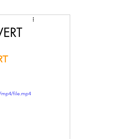
VERT
RT
/mp4/file.mp4