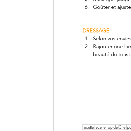
Goûter et ajuste
DRESSAGE
Selon vos envies
Rajouter une lam
beauté du toast
recette
recette rapide
Chef
po