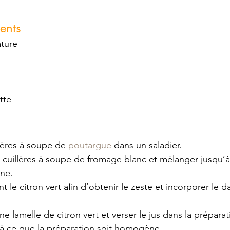
ents 
ature
tte
lères à soupe de 
poutargue
 dans un saladier. 
 cuillères à soupe de fromage blanc et mélanger jusqu’à
ne.
 le citron vert afin d’obtenir le zeste et incorporer le da
e lamelle de citron vert et verser le jus dans la préparat
à ce que la préparation soit homogène.