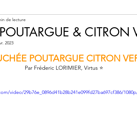
ation
Connaissez-vous?
min de lecture
 POUTARGUE & CITRON 
vr. 2023
UCHÉE POUTARGUE CITRON VE
  Par Fréderic LORIMIER, Virtus ⭐️
ic.com/video/29b76e_0896d41b28b241e099fd27ba697cf386/1080p