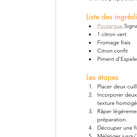
Liste des ingrédi
Poutargue 
Sign
1 citron vert
Fromage frais 
Citron confit
Piment d’Espele
Les étapes 
Placer deux cuil
Incorporer deux
texture homogè
Râper légèrement
préparation.
Découper une fin
Mélanger jusqu’