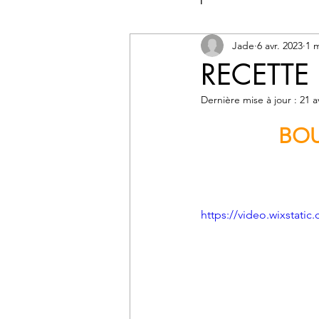
Conseils de dégust
Jade
6 avr. 2023
1 
RECETTE
Dernière mise à jour :
21 a
 BO
https://video.wixstat