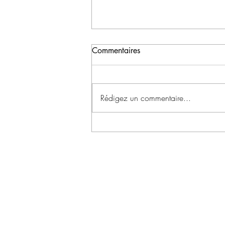
Commentaires
Rédigez un commentaire...
RECETTE : POUTARGUE
SIGNATURE, LANGOUSTE,
ARTICHAUT, CONDIMENT
PISTACHE ET CITRON
CONTACTEZ-NOUS !
+33 6 67 26 63 09