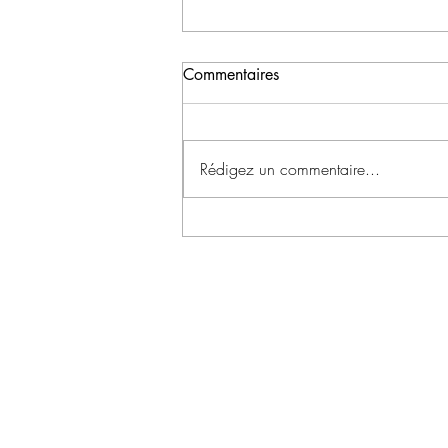
Commentaires
Rédigez un commentaire...
RECETTE : POUTARGUE
SIGNATURE, LANGOUSTE,
ARTICHAUT, CONDIMENT
PISTACHE ET CITRON
CONTACTEZ-NOUS !
+33 6 67 26 63 09