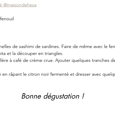
́ 
@maisondehesa
fenouil
lamelles de sashimi de sardines. Faire de même avec le fen
ita et la découper en triangles. 
llère à café de crème crue. Ajouter quelques tranches d
́ en râpant le citron noir fermenté et dresser avec quel
Bonne dégustation !