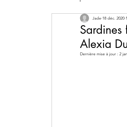
Conseils de dégust
Jade
18 déc. 2020
Sardines 
Alexia D
Dernière mise à jour :
2 ja