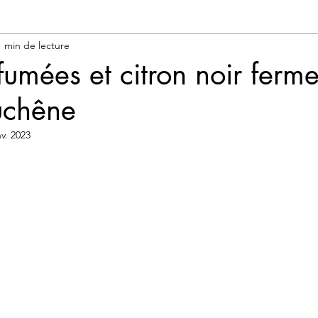
ation
Connaissez-vous?
1 min de lecture
fumées et citron noir ferm
uchêne
nv. 2023