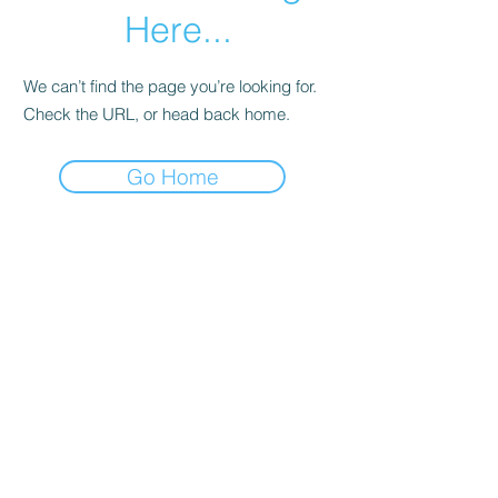
Here...
We can’t find the page you’re looking for.
Check the URL, or head back home.
Go Home
LA MAISON DEHESA
NOTRE HISTOIRE
NOTRE PHILOSOPHIE
LES CHEFS
CONSEILS & RECETTES
PRESSE