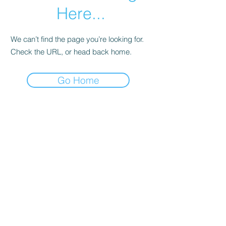
Here...
We can’t find the page you’re looking for.
Check the URL, or head back home.
Go Home
LA MAISON DEHESA
NOTRE HISTOIRE
NOTRE PHILOSOPHIE
LES CHEFS
CONSEILS & RECETTES
PRESSE