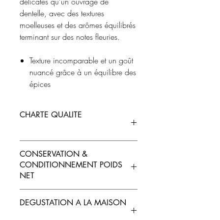
délicates qu’un ouvrage de
dentelle, avec des textures
moelleuses et des arômes équilibrés
terminant sur des notes fleuries.
Texture incomparable et un goût
nuancé grâce à un équilibre des
épices
CHARTE QUALITE
Mode de production intégré :
CONSERVATION &
Charcuterie élaborée uniquement avec
CONDITIONNEMENT POIDS
les parties les plus nobles de l’animal de
NET
porc Ibérico de Bellota et des épices
sélectionnées de très haute qualité.
Conservation :
Conserver entre 0 °C et 5
100% original :
Race Ibérico élevé en
DEGUSTATION A LA MAISON
°C.
pleine Dehesa : spécificité génétique qui
Poids net :
100 g (poids unitaire).
apporte tendreté et persillage unique.