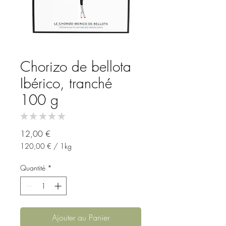
Chorizo de bellota
Ibérico, tranché
100 g
★
★
★
★
★
0
Prix
12,00 €
120,00 €
/
1kg
120,00 €
pour
Quantité
*
1
Kilogramme
Ajouter au Panier