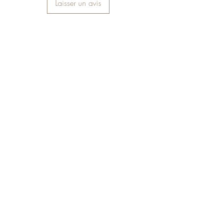
Laisser un avis
LA MAISON DEHESA
NOTRE HISTOIRE
NOTRE PHILOSOPHIE
LES CHEFS
CONSEILS & RECETTES
PRESSE
LA BOUTIQUE
LES CHARCUTERIES DE MER
LES CHARCUTERIES DE TERRE
L' EPICERIE FINE