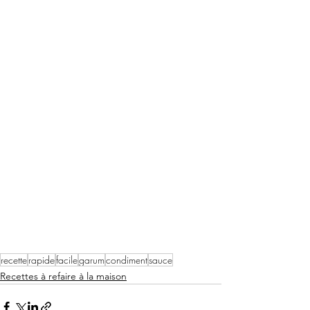
recette
rapide
facile
garum
condiment
sauce
Recettes à refaire à la maison