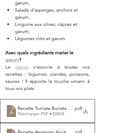
garum;
Salade d'asperges, anchois et 
garum;
Linguine aux olives, câpres et 
garum;
Légumes rôtis et garum.
Avec quels ingrédients marier le 
garum
?
Le 
garum
 s'associe à toutes vos 
recettes : légumes, viandes, poissons, 
sauces ! Il apporte la touche umami à 
tous vos plats.
Recette Tomate Burrata Anchois Garum
.pdf
Télécharger PDF • 826KB
Recette Asperges Anchois Garum
.pdf