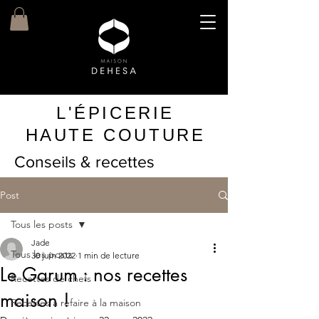
L'ÉPICERIE
HAUTE COUTURE
Conseils & recettes
Post
Tous les posts
Jade
Tous les posts
30 juin 2022
1 min de lecture
Le Garum : nos recettes
Recettes de chefs
maison !
Recettes à refaire à la maison