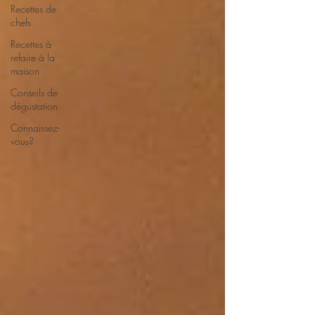
Recettes de
chefs
Recettes à
refaire à la
maison
Conseils de
dégustation
Connaissez-
vous?