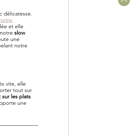
 délicatesse. 
notre 
ée et elle 
notre 
slow 
joute une 
elant notre 
 vite, elle 
rter tout sur 
sur les plats 
 apporte une 