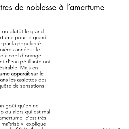
ttres de noblesse à l’amertume
 ou plutôt le grand 
rtume pour le grand 
 par la popularité 
nières années : le 
e d’alcool d’orange 
t d’eau pétillante ont 
ésirable. Mais en 
tume apparaît sur le 
ans les a
ssiettes des 
quête de sensations 
un goût qu’on ne 
p ou alors qui est mal 
’amertume, c’est très 
maîtrisé », explique 