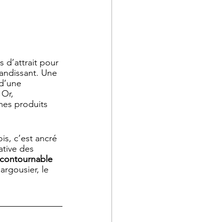
 d’attrait pour 
andissant. Une 
 d’une 
Or, 
mes produits 
ois, c’est ancré 
ative des 
incontournable 
rgousier, le 