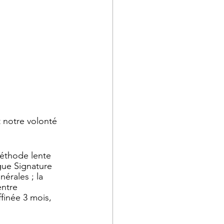
 notre volonté 
éthode lente 
rgue Signature 
érales ; la 
ntre 
finée 3 mois, 