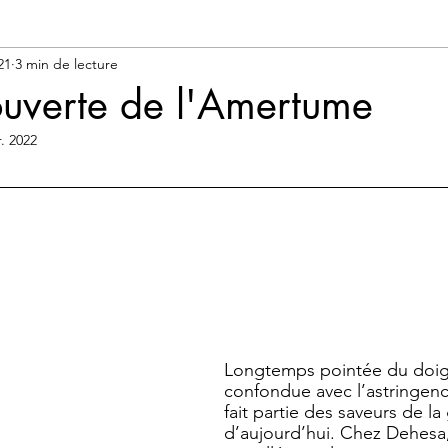
ation
Connaissez-vous?
21
3 min de lecture
ouverte de l'Amertume
r. 2022
Longtemps pointée du doigt
confondue avec l’astringenc
fait partie des saveurs de l
d’aujourd’hui. Chez Dehesa,