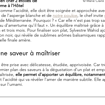
en chef 2 étoiles de 
© Marie Claire
me à l’Hôtel 
omme l’acidité, elle doit être soignée et approchée avec
 de l’asperge blanche et de 
notre poulpe
, le chef invite 
de Méditerranée. Pourquoi ? « Car elle n’est pas trop sal
u d’amertume qu’il faut ». Un équilibre maîtrisé grâce à 
n et trois mois. Pour finaliser son plat, Sylvestre Wahid a
on noir, qui révèle de sublimes arômes balsamiques rapp
elle finale amère. 
ne saveur à maîtriser
être prise avec délicatesse, étudiée, apprivoisée. Car très
emier plan des saveurs à la dégustation d’un plat et empo
îtrisée, 
elle permet d’apporter un équilibre, notamment 
t l’acidité qui va révéler l’amer de manière subtile. Elle
sur l’umami. 