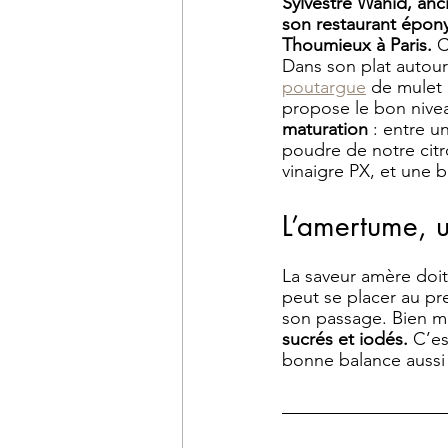
Sylvestre Wahid, anci
son restaurant épony
Thoumieux à Paris.
 C
Dans son plat autour
poutargue
 de mulet 
propose le bon nivea
maturation
 : entre u
poudre de notre citr
vinaigre PX, et une b
L’amertume, u
La saveur amère doit 
peut se placer au pr
son passage. Bien ma
sucrés et iodés.
 C’es
bonne balance aussi 