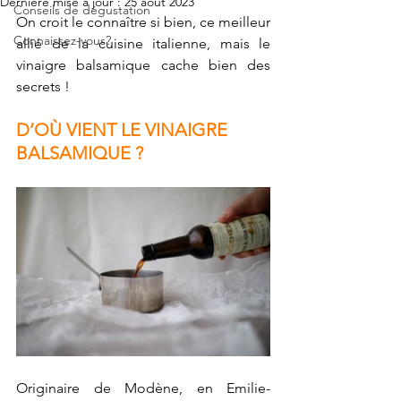
Dernière mise à jour :
25 août 2023
Conseils de dégustation
On croit le connaître si bien, ce meilleur 
Connaissez-vous?
allié de la cuisine italienne, mais le 
vinaigre balsamique cache bien des 
secrets !
D’OÙ VIENT LE VINAIGRE 
BALSAMIQUE ?
Originaire de Modène, en Emilie-