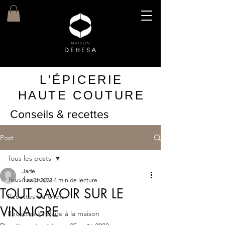
L'ÉPICERIE
HAUTE COUTURE
Conseils & recettes
Post
Tous les posts
Jade
Tous les posts
8 août 2023
4 min de lecture
TOUT SAVOIR SUR LE
Recettes de chefs
VINAIGRE
Recettes à refaire à la maison