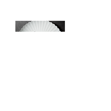
LA RECETTE DU CHEF
Poulpe, Ail noir, Vinaigre et Cecina
Précédent
Suivant